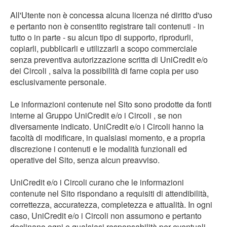
All'Utente non è concessa alcuna licenza né diritto d'uso
e pertanto non è consentito registrare tali contenuti - in
tutto o in parte - su alcun tipo di supporto, riprodurli,
copiarli, pubblicarli e utilizzarli a scopo commerciale
senza preventiva autorizzazione scritta di UniCredit e/o
dei Circoli , salva la possibilità di farne copia per uso
esclusivamente personale.
Le informazioni contenute nel Sito sono prodotte da fonti
interne al Gruppo UniCredit e/o i Circoli , se non
diversamente indicato. UniCredit e/o i Circoli hanno la
facoltà di modificare, in qualsiasi momento, e a propria
discrezione i contenuti e le modalità funzionali ed
operative del Sito, senza alcun preavviso.
UniCredit e/o i Circoli curano che le informazioni
contenute nel Sito rispondano a requisiti di attendibilità,
correttezza, accuratezza, completezza e attualità. In ogni
caso, UniCredit e/o i Circoli non assumono e pertanto
declinano ogni e qualsiasi responsabilità per eventuali